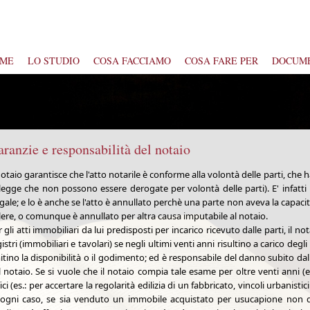
ME
LO STUDIO
COSA FACCIAMO
COSA FARE PER
DOCUM
ranzie e responsabilità del notaio
notaio garantisce che l'atto notarile è conforme alla volontà delle parti, ch
 legge che non possono essere derogate per volontà delle parti). E' infatti 
egale; e lo è anche se l'atto è annullato perchè una parte non aveva la capacit
lere, o comunque è annullato per altra causa imputabile al notaio.
 gli atti immobiliari da lui predisposti per incarico ricevuto dalle parti, il 
istri (immobiliari e tavolari) se negli ultimi venti anni risultino a carico deg
itino la disponibilità o il godimento; ed è responsabile del danno subito dal
l notaio. Se si vuole che il notaio compia tale esame per oltre venti anni (
ici (es.: per accertare la regolarità edilizia di un fabbricato, vincoli urbanistic
 ogni caso, se sia venduto un immobile acquistato per usucapione non dich