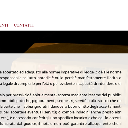
ENTI
CONTATTI
e ha accertato ed adeguato alle norme imperative di legge (cioè alle norme
responsabile se l'atto notarile è nullo perchè manifestamente illecito o
à legale di compierlo per l'età o per evidente incapacità di intendere o di
notaio per prassi (cioè abitualmente) accerta mediante l'esame dei pubblici
li immobili ipoteche, pignoramenti, sequestri, servitù o altri vincoli che ne
la parte che li abbia ignorati fidandosi a buon diritto degli accertamenti
es.:per accertare eventuali servitù) o compia indagini anche presso altri
i ecc.), è necessario conferirgli uno specifico incarico e che egli lo accetti.
iarata dal giudice, il notaio non può garantire all'acquirente che il