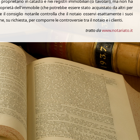
proprietario in catasto e nei registri immobiliari (o tavolari), ma non ha
roprietà dell'immobile (che potrebbe essere stato acquistato da altri per
il consiglio notarile controlla che il notaio osservi esattamente i suoi
e, su richiesta, per comporre le controversie tra il notaio e i clienti.
tratto da
www.notariato.it