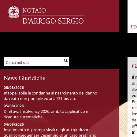
NOTAIO
D'ARRIGO SERGIO
HO
Ga
News Giuridiche
Il 
di
06/08/2026
ill
Inappellabile la condanna al risarcimento del danno
vo
da reato non punibile ex art. 131-bis c.p.
Per
05/08/2026
reg
Direttiva Insolvency 2026: ambito applicativo e
lim
ricadute sistematiche
de
04/08/2026
uff
Inserimento di prompt sleali negli atti giudiziari:
In
quali conseguenze? L'esempio di un caso brasiliano