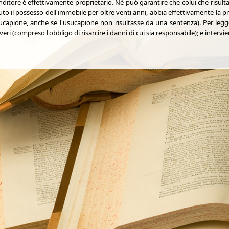
ditore è effettivamente proprietario. Nè può garantire che colui che risulta 
uto il possesso dell'immobile per oltre venti anni, abbia effettivamente la p
ucapione, anche se l'usucapione non risultasse da una sentenza). Per legge 
eri (compreso l'obbligo di risarcire i danni di cui sia responsabile); e intervien