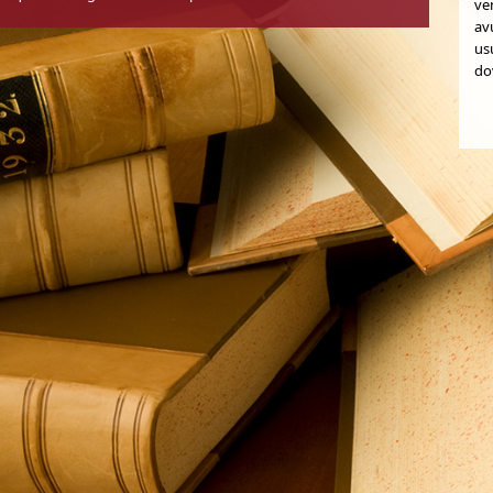
ven
av
us
dov