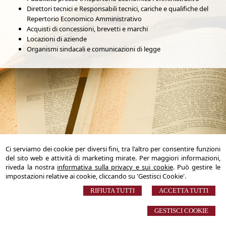
Direttori tecnici e Responsabili tecnici, cariche e qualifiche del
Repertorio Economico Amministrativo
Acquisti di concessioni, brevetti e marchi
Locazioni di aziende
Organismi sindacali e comunicazioni di legge
Ci serviamo dei cookie per diversi fini, tra l'altro per consentire funzioni
STUDIO NOTARILE SERGIO D'ARRIGO
del sito web e attività di marketing mirate. Per maggiori informazioni,
Corso Re Umberto I n. 25 - 10015 Ivrea (TO)
riveda la nostra
informativa sulla privacy e sui cookie
. Può gestire le
Tel. 0125.641019 - Fax 0125.641023 - email:
s.darrigo@libero.it
impostazioni relative ai cookie, cliccando su 'Gestisci Cookie'.
RIFIUTA TUTTI
ACCETTA TUTTI
© 2026 Copyright Studio Notarile Sergio D'Arrigo. Tutti i diritti riservati | P.IVA
08202370014 |
Sitemap
-
Privacy
-
Gestisci Cookie
-
Credits
GESTISCI COOKIE