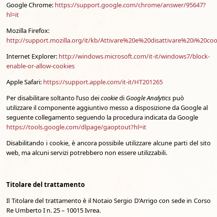
Google Chrome:
https://support.google.com/chrome/answer/95647?
hl=it
Mozilla Firefox:
http://support.mozilla.org/it/kb/Attivare%20e%20disattivare%20i%20coo
Internet Explorer:
http://windows.microsoft.com/it-it/windows7/block-
enable-or-allow-cookies
Apple Safari:
https://support.apple.com/it-it/HT201265
Per disabilitare soltanto l’uso dei
cookie
di
Google Analytics
può
utilizzare il componente aggiuntivo messo a disposizione da Google al
seguente collegamento seguendo la procedura
indicata da Google
https://tools.google.com/dlpage/gaoptout?hl=it
Disabilitando i cookie, è ancora possibile utilizzare alcune parti del sito
web, ma alcuni servizi potrebbero non essere utilizzabili.
Titolare del trattamento
Il Titolare del trattamento è il Notaio Sergio D'Arrigo con sede in Corso
Re Umberto I n. 25 – 10015 Ivrea.